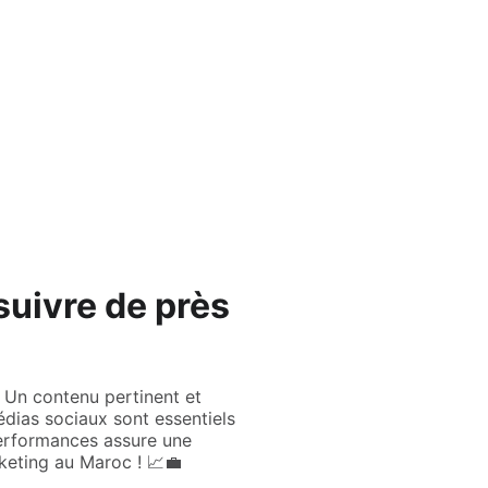
Accueil
Nos Offres
à Propos
Contact
Blog
uivre de près
 Un contenu pertinent et
médias sociaux sont essentiels
 performances assure une
keting au Maroc ! 📈💼